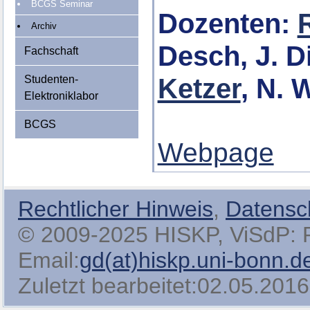
BCGS Seminar
Dozenten:
Archiv
Desch, J. D
Fachschaft
Ketzer
, N.
Studenten-
Elektroniklabor
BCGS
Webpage
Rechtlicher Hinweis
,
Datensc
© 2009-2025 HISKP, ViSdP: Pro
Email:
gd(at)hiskp.uni-bonn.d
Zuletzt bearbeitet:02.05.2016