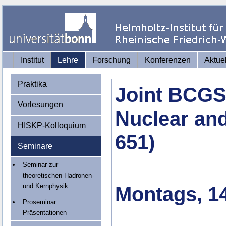
Institut
Lehre
Forschung
Konferenzen
Aktue
Praktika
Joint BCGS
Vorlesungen
Nuclear and
HISKP-Kolloquium
651)
Seminare
Seminar zur
theoretischen Hadronen-
und Kernphysik
Montags, 14
Proseminar
Präsentationen