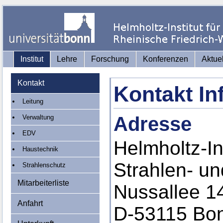
Institut
Lehre
Forschung
Konferenzen
Aktue
Kontakt
Kontakt In
Leitung
Adresse
Verwaltung
EDV
Helmholtz-Ins
Haustechnik
Strahlen- u
Strahlenschutz
Mitarbeiterliste
Nussallee 1
Anfahrt
D-53115 Bo