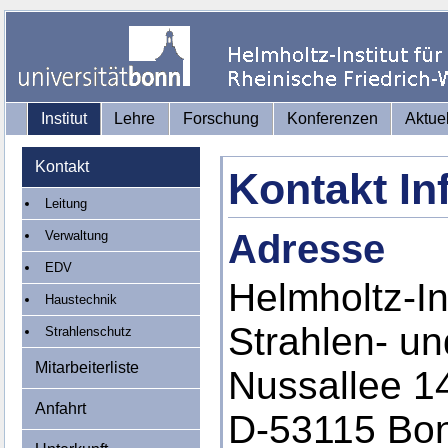
Institut
Lehre
Forschung
Konferenzen
Aktue
Kontakt
Kontakt In
Leitung
Adresse
Verwaltung
EDV
Helmholtz-Ins
Haustechnik
Strahlen- u
Strahlenschutz
Mitarbeiterliste
Nussallee 1
Anfahrt
D-53115 Bo