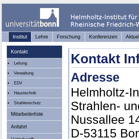
Institut
Lehre
Forschung
Konferenzen
Aktue
Kontakt
Kontakt In
Leitung
Adresse
Verwaltung
EDV
Helmholtz-Ins
Haustechnik
Strahlen- u
Strahlenschutz
Mitarbeiterliste
Nussallee 1
Anfahrt
D-53115 Bo