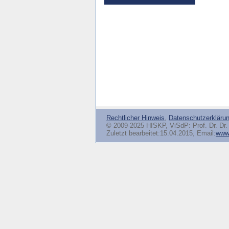
Rechtlicher Hinweis
,
Datenschutzerkläru
© 2009-2025 HISKP, ViSdP: Prof. Dr. Dr. 
Zuletzt bearbeitet:15.04.2015, Email:
www(