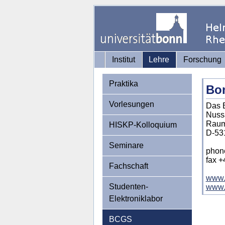
Institut
Lehre
Forschung
Praktika
Bon
Vorlesungen
Das B
Nuss
Raum
HISKP-Kolloquium
D-53
Seminare
phon
fax +
Fachschaft
www.
Studenten-
www.g
Elektroniklabor
BCGS