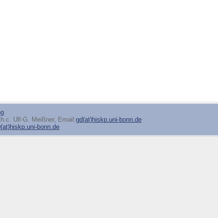
ng
h.c. Ulf-G. Meißner, Email:
gd(at)hiskp.uni-bonn.de
at)hiskp.uni-bonn.de