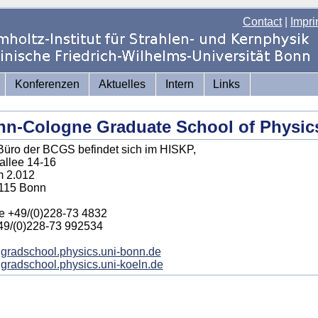
Contact
|
Impri
Konferenzen
Aktuelles
Intern
Links
n-Cologne Graduate School of Physic
üro der BCGS befindet sich im HISKP,
allee 14-16
 2.012
115 Bonn
e +49/(0)228-73 4832
49/(0)228-73 992534
gradschool.physics.uni-bonn.de
radschool.physics.uni-koeln.de