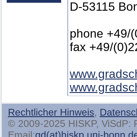
D-53115 Bo
phone +49/(
fax +49/(0)
www.gradsch
www.gradsch
Rechtlicher Hinweis
,
Datensc
© 2009-2025 HISKP, ViSdP: Pro
Email:
gd(at)hiskp.uni-bonn.d