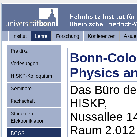
Institut
Lehre
Forschung
Konferenzen
Aktue
Praktika
Bonn-Colo
Vorlesungen
Physics a
HISKP-Kolloquium
Das Büro de
Seminare
HISKP,
Fachschaft
Nussallee 1
Studenten-
Elektroniklabor
Raum 2.012
BCGS