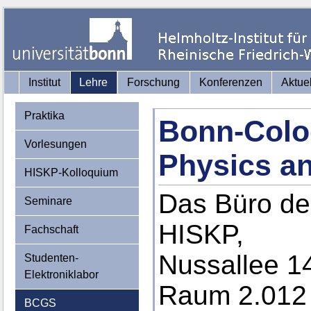
Institut
Lehre
Forschung
Konferenzen
Aktue
Praktika
Bonn-Colo
Vorlesungen
Physics a
HISKP-Kolloquium
Das Büro de
Seminare
HISKP,
Fachschaft
Nussallee 1
Studenten-
Elektroniklabor
Raum 2.012
BCGS