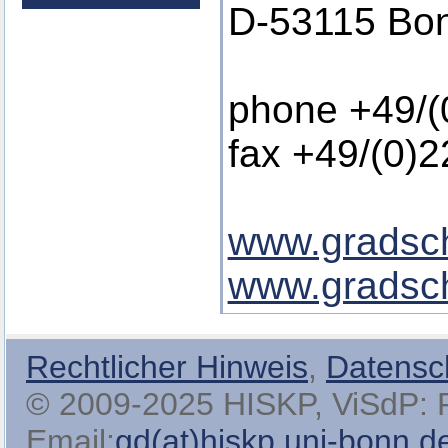
D-53115 Bo
phone +49/(
fax +49/(0)
www.gradsch
www.gradsch
Rechtlicher Hinweis
,
Datensc
© 2009-2025 HISKP, ViSdP: Pro
Email:
gd(at)hiskp.uni-bonn.d