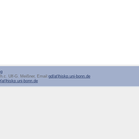
ng
h.c. Ulf-G. Meißner, Email:
gd(at)hiskp.uni-bonn.de
at)hiskp.uni-bonn.de