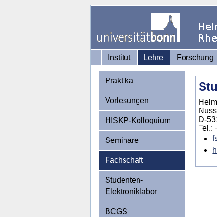
Institut
Lehre
Forschung
Praktika
Stu
Vorlesungen
Helmh
Nuss
D-53
HISKP-Kolloquium
Tel.:
f
Seminare
h
Fachschaft
Studenten-
Elektroniklabor
BCGS