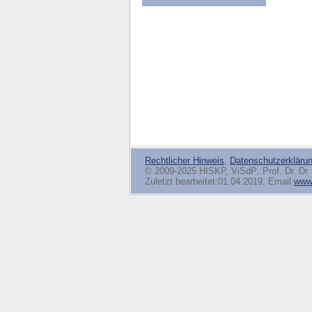
Rechtlicher Hinweis
,
Datenschutzerkläru
© 2009-2025 HISKP, ViSdP: Prof. Dr. Dr. 
Zuletzt bearbeitet:01.04.2019, Email:
www(