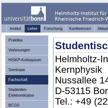
Institut
Lehre
Forschung
Konferenzen
Aktue
Praktika
Studentisc
Vorlesungen
Helmholtz-Ins
HISKP-Kolloquium
Kernphysik
Seminare
Nussallee 1
Fachschaft
D-53115 Bo
Studenten-
Elektroniklabor
Tel.: +49 (2
BCGS