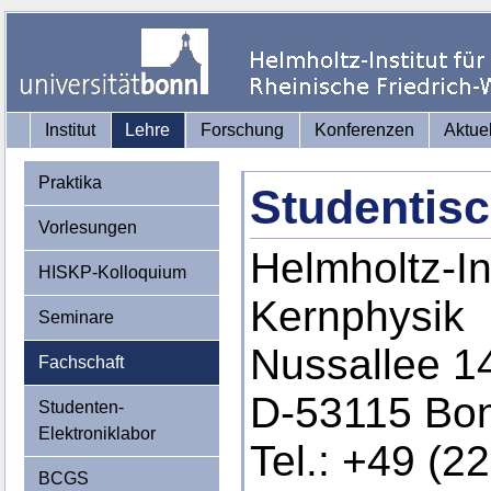
Institut
Lehre
Forschung
Konferenzen
Aktue
Praktika
Studentisc
Vorlesungen
Helmholtz-Ins
HISKP-Kolloquium
Kernphysik
Seminare
Nussallee 1
Fachschaft
D-53115 Bo
Studenten-
Elektroniklabor
Tel.: +49 (2
BCGS