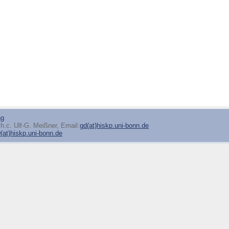
ng
h.c. Ulf-G. Meißner, Email:
gd(at)hiskp.uni-bonn.de
at)hiskp.uni-bonn.de