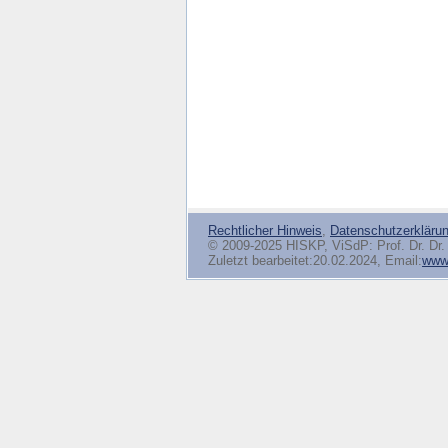
Rechtlicher Hinweis
,
Datenschutzerkläru
© 2009-2025 HISKP, ViSdP: Prof. Dr. Dr. 
Zuletzt bearbeitet:20.02.2024, Email:
www(