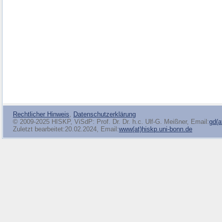
Rechtlicher Hinweis
,
Datenschutzerklärung
© 2009-2025 HISKP, ViSdP: Prof. Dr. Dr. h.c. Ulf-G. Meißner, Email:
gd(a
Zuletzt bearbeitet:20.02.2024, Email:
www(at)hiskp.uni-bonn.de