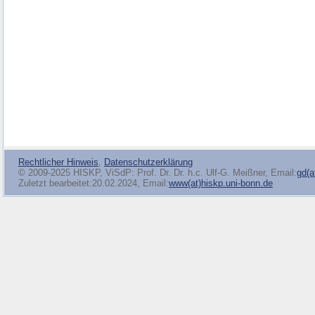
Rechtlicher Hinweis
,
Datenschutzerklärung
© 2009-2025 HISKP, ViSdP: Prof. Dr. Dr. h.c. Ulf-G. Meißner, Email:
gd(a
Zuletzt bearbeitet:20.02.2024, Email:
www(at)hiskp.uni-bonn.de