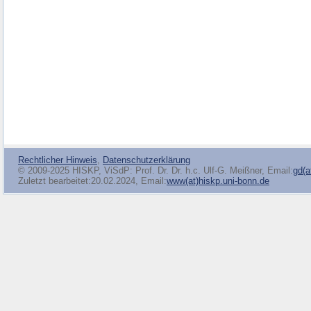
Rechtlicher Hinweis
,
Datenschutzerklärung
© 2009-2025 HISKP, ViSdP: Prof. Dr. Dr. h.c. Ulf-G. Meißner, Email:
gd(a
Zuletzt bearbeitet:20.02.2024, Email:
www(at)hiskp.uni-bonn.de