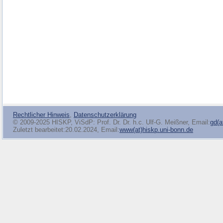
Rechtlicher Hinweis
,
Datenschutzerklärung
© 2009-2025 HISKP, ViSdP: Prof. Dr. Dr. h.c. Ulf-G. Meißner, Email:
gd(a
Zuletzt bearbeitet:20.02.2024, Email:
www(at)hiskp.uni-bonn.de