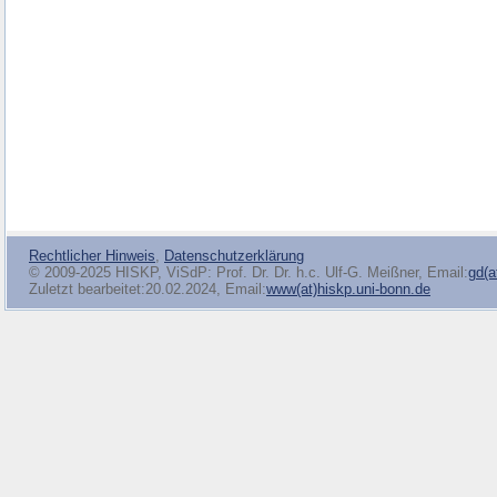
Rechtlicher Hinweis
,
Datenschutzerklärung
© 2009-2025 HISKP, ViSdP: Prof. Dr. Dr. h.c. Ulf-G. Meißner, Email:
gd(a
Zuletzt bearbeitet:20.02.2024, Email:
www(at)hiskp.uni-bonn.de