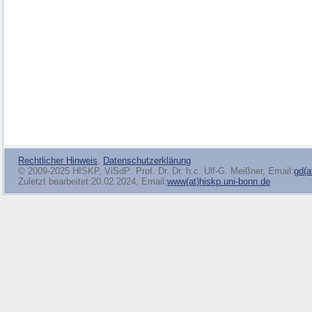
Rechtlicher Hinweis
,
Datenschutzerklärung
© 2009-2025 HISKP, ViSdP: Prof. Dr. Dr. h.c. Ulf-G. Meißner, Email:
gd(a
Zuletzt bearbeitet:20.02.2024, Email:
www(at)hiskp.uni-bonn.de