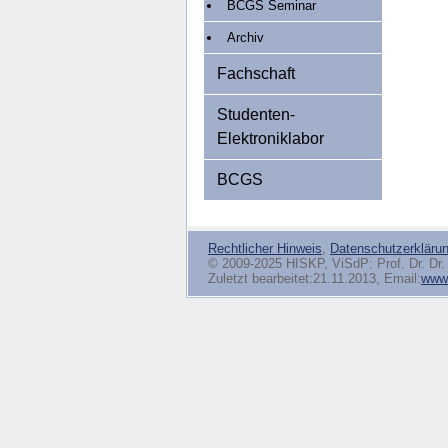
BCGS Seminar
Archiv
Fachschaft
Studenten-
Elektroniklabor
BCGS
Rechtlicher Hinweis
,
Datenschutzerkläru
© 2009-2025 HISKP, ViSdP: Prof. Dr. Dr. 
Zuletzt bearbeitet:21.11.2013, Email:
www(