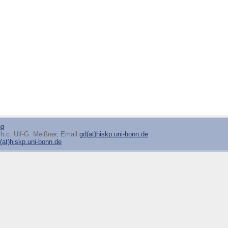
ng
h.c. Ulf-G. Meißner, Email:
gd(at)hiskp.uni-bonn.de
at)hiskp.uni-bonn.de