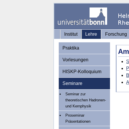
Institut
Lehre
Forschung
Praktika
Am 
Vorlesungen
S
P
HISKP-Kolloquium
B
A
Seminare
Seminar zur
theoretischen Hadronen-
und Kernphysik
Proseminar
Präsentationen