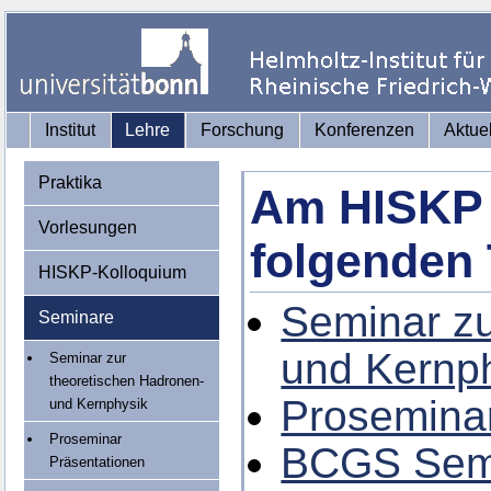
Institut
Lehre
Forschung
Konferenzen
Aktue
Praktika
Am HISKP 
Vorlesungen
folgenden 
HISKP-Kolloquium
Seminar zu
Seminare
und Kernp
Seminar zur
theoretischen Hadronen-
Proseminar
und Kernphysik
Proseminar
BCGS Sem
Präsentationen