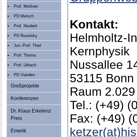
Prof. Meißner
PD Metsch
Kontakt:
Prof. Neubert
Helmholtz-Ins
PD Rusetsky
Jun.-Prof. Thiel
Kernphysik
Prof. Thoma
Nussallee 1
Prof. Urbach
53115 Bonn
PD Vianden
Großprojekte
Raum 2.029
Konferenzen
Tel.: (+49) 
Dr. Klaus Erkelenz
Fax: (+49) 
Preis
ketzer(at)hi
Emeriti