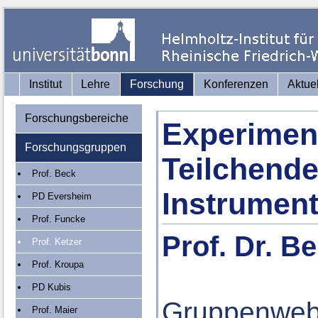
Institut
Lehre
Forschung
Konferenzen
Aktue
Forschungsbereiche
Experimen
Forschungsgruppen
Teilchende
Prof. Beck
Instrument
PD Eversheim
Prof. Funcke
Prof. Dr. B
Prof. Ketzer
Prof. Kroupa
PD Kubis
Gruppenweb
Prof. Maier