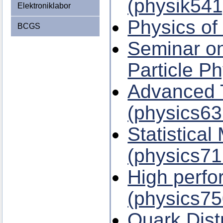
(physik541
Elektroniklabor
Physics of
BCGS
Seminar on
Particle P
Advanced T
(physics63
Statistical
(physics71
High perf
(physics75
Quark Dist