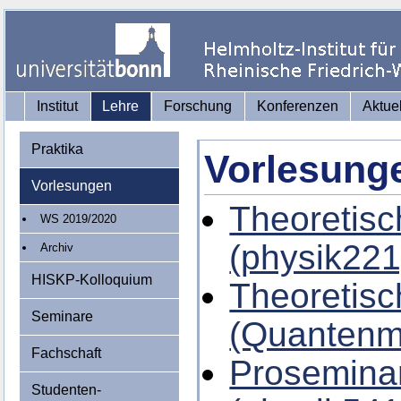
Institut
Lehre
Forschung
Konferenzen
Aktue
Praktika
Vorlesung
Vorlesungen
Theoretisc
WS 2019/2020
(physik221
Archiv
HISKP-Kolloquium
Theoretisc
Seminare
(Quantenm
Fachschaft
Proseminar
Studenten-