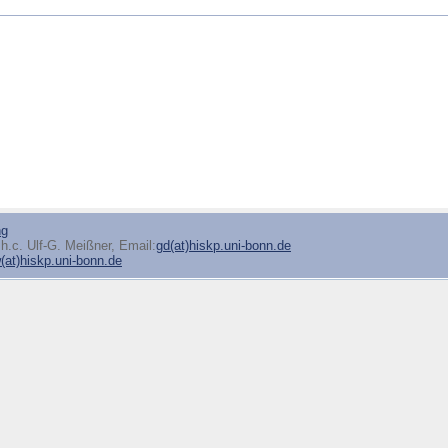
ng
h.c. Ulf-G. Meißner, Email:
gd(at)hiskp.uni-bonn.de
at)hiskp.uni-bonn.de