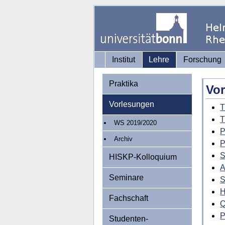
Institut
Lehre
Forschung
Praktika
Vor
Vorlesungen
T
T
WS 2019/2020
P
Archiv
P
S
HISKP-Kolloquium
A
Seminare
S
H
Fachschaft
Q
P
Studenten-