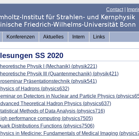
Contact
|
Impri
Konferenzen
Aktuelles
Intern
Links
lesungen SS 2020
heoretische Physik I (Mechanik) (physik221)
heoretische Physik III (Quantenmechanik) (physik421)
roseminar Präsentationstechnik (physik541)
hysics of Hadrons (physics632)
eminar on Detectors in Nuclear and Particle Physics (physics6
dvanced Theoretical Hadron Physics (physics637)
tatistical Methods of Data Analysis (physics716)
igh performance computing (physics7505)
uark Distributions Functions (physics7506)
hysics in Medicine: Fundamentals of Medical Imaging (physics