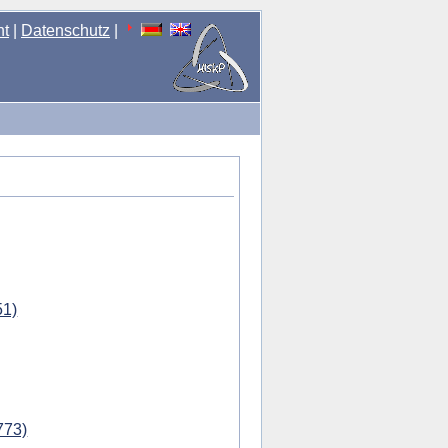
nt
|
Datenschutz
|
51)
773)