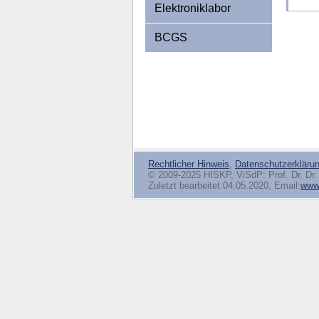
Elektroniklabor
BCGS
Rechtlicher Hinweis
,
Datenschutzerkläru
© 2009-2025 HISKP, ViSdP: Prof. Dr. Dr. 
Zuletzt bearbeitet:04.05.2020, Email:
www(