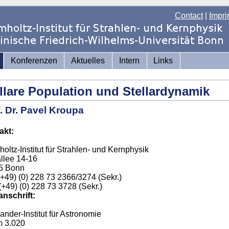
Contact
|
Impri
Konferenzen
Aktuelles
Intern
Links
llare Population und Stellardynamik
. Dr. Pavel Kroupa
akt:
oltz-Institut für Strahlen- und Kernphysik
llee 14-16
5 Bonn
 (+49) (0) 228 73 2366/3274 (Sekr.)
(+49) (0) 228 73 3728 (Sekr.)
nschrift:
ander-Institut für Astronomie
 3.020