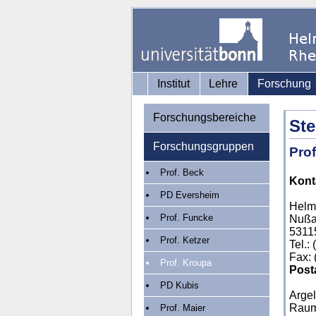
Institut
Lehre
Forschung
Forschungsbereiche
Ste
Forschungsgruppen
Prof
Prof. Beck
Kont
PD Eversheim
Helmh
Prof. Funcke
Nußa
5311
Prof. Ketzer
Tel.:
Fax: 
Prof. Kroupa
Posta
PD Kubis
Argel
Raum
Prof. Maier