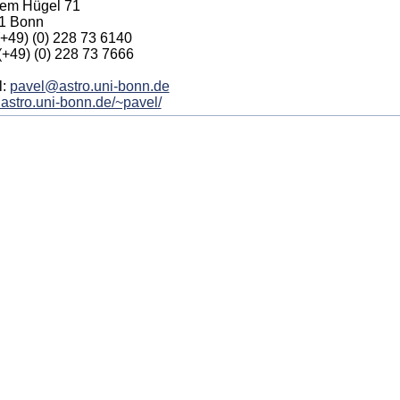
dem Hügel 71
1 Bonn
 (+49) (0) 228 73 6140
(+49) (0) 228 73 7666
l:
pavel@astro.uni-bonn.de
stro.uni-bonn.de/~pavel/