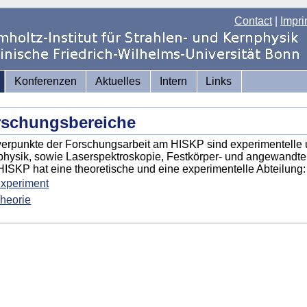
Contact
|
Impri
Konferenzen
Aktuelles
Intern
Links
rschungsbereiche
rpunkte der Forschungsarbeit am HISKP sind experimentelle 
hysik, sowie Laserspektroskopie, Festkörper- und angewandte
ISKP hat eine theoretische und eine experimentelle Abteilung:
xperiment
heorie