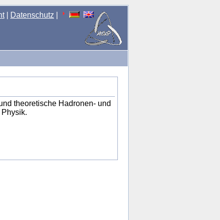
nt
|
Datenschutz
|
und theoretische Hadronen- und
 Physik.