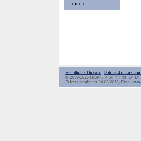
Emeriti
Rechtlicher Hinweis
,
Datenschutzerkläru
© 2009-2025 HISKP, ViSdP: Prof. Dr. Dr. 
Zuletzt bearbeitet:24.03.2016, Email:
www(