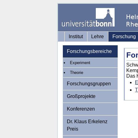
Institut
Lehre
Forschung
Forschungsbereiche
Fo
Experiment
Schwe
Kernp
Theorie
Das H
E
Forschungsgruppen
T
Großprojekte
Konferenzen
Dr. Klaus Erkelenz
Preis