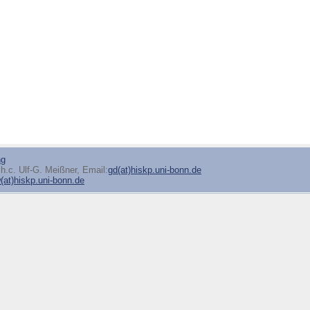
ng
h.c. Ulf-G. Meißner, Email:
gd(at)hiskp.uni-bonn.de
at)hiskp.uni-bonn.de