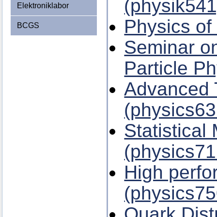
(physik541
Elektroniklabor
Physics of
BCGS
Seminar on
Particle P
Advanced T
(physics63
Statistical
(physics71
High perf
(physics75
Quark Dist