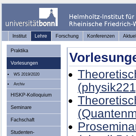
Institut
Lehre
Forschung
Konferenzen
Aktue
Praktika
Vorlesung
Vorlesungen
Theoretisc
WS 2019/2020
(physik221
Archiv
HISKP-Kolloquium
Theoretisc
Seminare
(Quantenm
Fachschaft
Proseminar
Studenten-