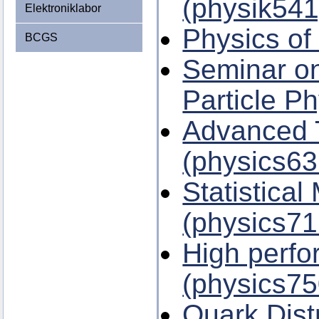
(physik541
Elektroniklabor
Physics of
BCGS
Seminar on
Particle P
Advanced T
(physics63
Statistical
(physics71
High perf
(physics75
Quark Dist