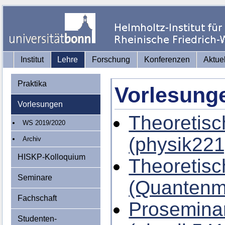
Institut
Lehre
Forschung
Konferenzen
Aktue
Praktika
Vorlesung
Vorlesungen
Theoretisc
WS 2019/2020
(physik221
Archiv
HISKP-Kolloquium
Theoretisc
Seminare
(Quantenm
Fachschaft
Proseminar
Studenten-