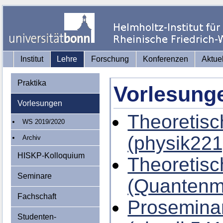
Institut
Lehre
Forschung
Konferenzen
Aktue
Praktika
Vorlesung
Vorlesungen
Theoretisc
WS 2019/2020
(physik221
Archiv
HISKP-Kolloquium
Theoretisc
Seminare
(Quantenm
Fachschaft
Proseminar
Studenten-