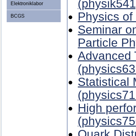
(physik541
Elektroniklabor
Physics of
BCGS
Seminar on
Particle P
Advanced T
(physics63
Statistical
(physics71
High perf
(physics75
Quark Dist