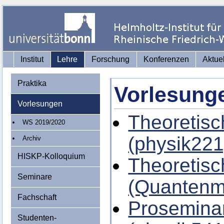
Institut
Lehre
Forschung
Konferenzen
Aktue
Praktika
Vorlesung
Vorlesungen
Theoretisc
WS 2019/2020
(physik221
Archiv
HISKP-Kolloquium
Theoretisc
Seminare
(Quantenm
Fachschaft
Proseminar
Studenten-