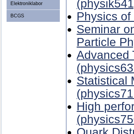
(physik541
Elektroniklabor
Physics of
BCGS
Seminar on
Particle P
Advanced T
(physics63
Statistical
(physics71
High perf
(physics75
Quark Dist