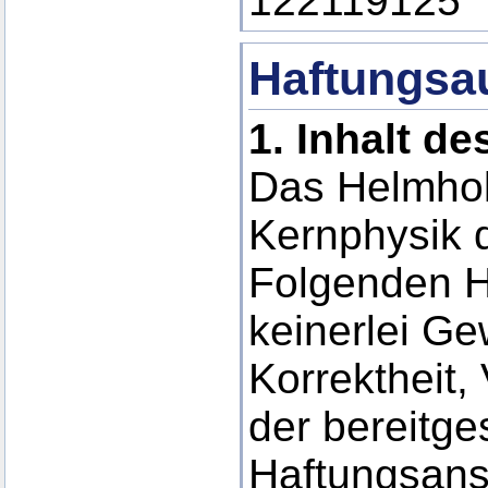
122119125
Haftungsa
1.
Inhalt d
Das Helmholt
Kernphysik d
Folgenden H
keinerlei Gew
Korrektheit, 
der bereitge
Haftungsans