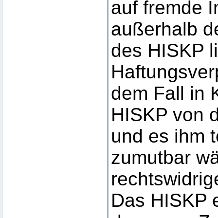
auf fremde In
außerhalb d
des HISKP l
Haftungsverp
dem Fall in 
HISKP von d
und es ihm 
zumutbar wär
rechtswidrig
Das HISKP er