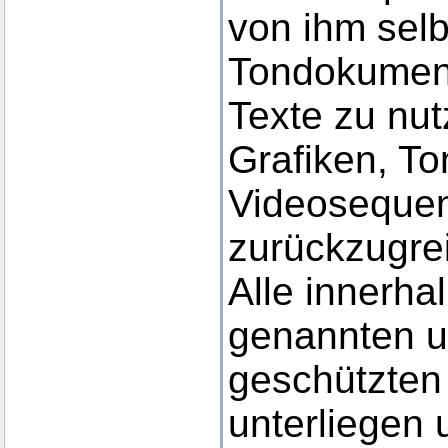
von ihm selbs
Tondokumen
Texte zu nut
Grafiken, T
Videosequen
zurückzugrei
Alle innerha
genannten un
geschützten
unterliegen