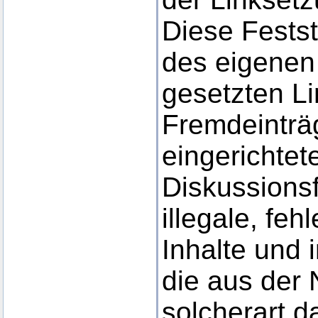
Diese Festste
des eigenen
gesetzten Li
Fremdeinträ
eingerichte
Diskussionsf
illegale, feh
Inhalte und
die aus der
solcherart d