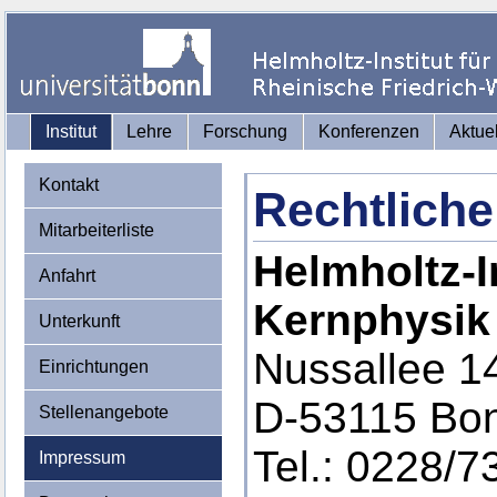
Institut
Lehre
Forschung
Konferenzen
Aktue
Kontakt
Rechtliche
Mitarbeiterliste
Helmholtz-In
Anfahrt
Kernphysik
Unterkunft
Nussallee 1
Einrichtungen
D-53115 Bo
Stellenangebote
Tel.: 0228/7
Impressum