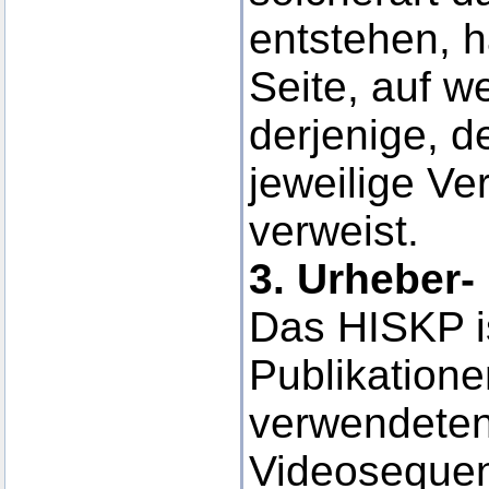
entstehen, ha
Seite, auf w
derjenige, d
jeweilige Ver
verweist.
3. Urheber-
Das HISKP is
Publikatione
verwendeten
Videosequen