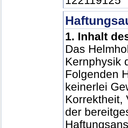
122119125
Haftungsa
1.
Inhalt d
Das Helmholt
Kernphysik d
Folgenden H
keinerlei Gew
Korrektheit, 
der bereitge
Haftungsans