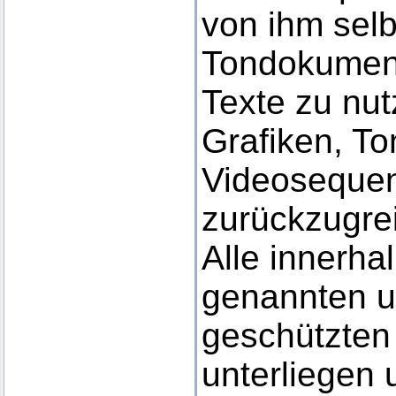
von ihm selbs
Tondokumen
Texte zu nut
Grafiken, T
Videosequen
zurückzugrei
Alle innerha
genannten un
geschützten
unterliegen