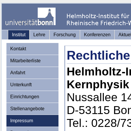
Institut
Lehre
Forschung
Konferenzen
Aktue
Kontakt
Rechtliche
Mitarbeiterliste
Helmholtz-In
Anfahrt
Kernphysik
Unterkunft
Nussallee 1
Einrichtungen
D-53115 Bo
Stellenangebote
Tel.: 0228/7
Impressum