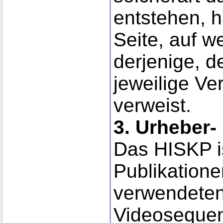
entstehen, ha
Seite, auf w
derjenige, d
jeweilige Ver
verweist.
3. Urheber-
Das HISKP is
Publikatione
verwendeten
Videosequen