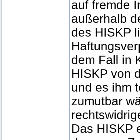
auf fremde In
außerhalb d
des HISKP l
Haftungsverp
dem Fall in 
HISKP von d
und es ihm 
zumutbar wär
rechtswidrig
Das HISKP er