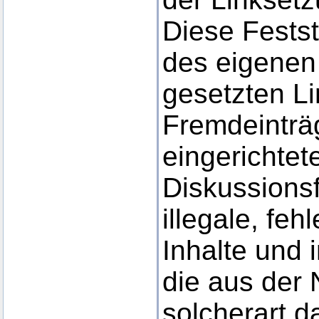
Diese Festste
des eigenen
gesetzten Li
Fremdeinträ
eingerichte
Diskussionsf
illegale, feh
Inhalte und
die aus der
solcherart d