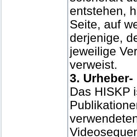
entstehen, ha
Seite, auf w
derjenige, d
jeweilige Ver
verweist.
3. Urheber-
Das HISKP is
Publikatione
verwendeten
Videosequen