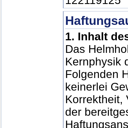
122119125
Haftungsa
1.
Inhalt d
Das Helmholt
Kernphysik d
Folgenden H
keinerlei Gew
Korrektheit, 
der bereitge
Haftungsans