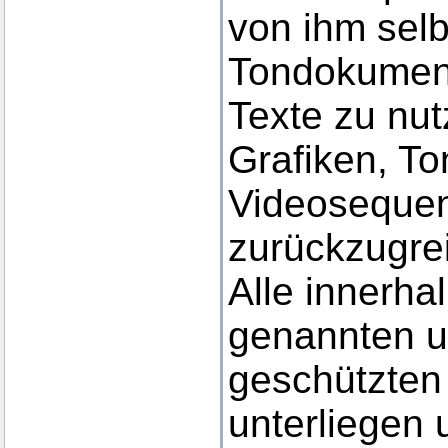
von ihm selbs
Tondokumen
Texte zu nut
Grafiken, T
Videosequen
zurückzugrei
Alle innerha
genannten un
geschützten
unterliegen