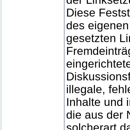
Diese Festste
des eigenen
gesetzten Li
Fremdeinträ
eingerichte
Diskussionsf
illegale, feh
Inhalte und
die aus der
solcherart d