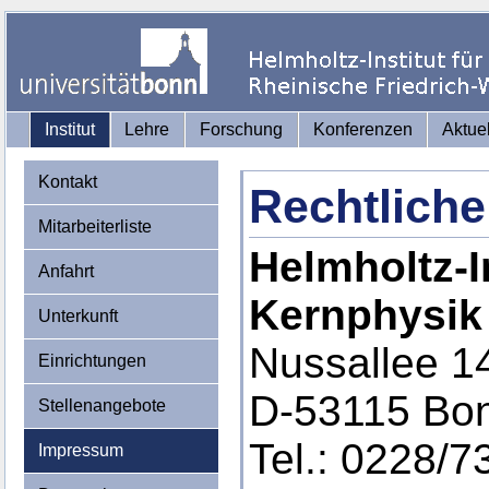
Institut
Lehre
Forschung
Konferenzen
Aktue
Kontakt
Rechtliche
Mitarbeiterliste
Helmholtz-In
Anfahrt
Kernphysik
Unterkunft
Nussallee 1
Einrichtungen
D-53115 Bo
Stellenangebote
Tel.: 0228/7
Impressum