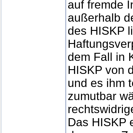
auf fremde In
außerhalb d
des HISKP l
Haftungsverp
dem Fall in 
HISKP von d
und es ihm 
zumutbar wär
rechtswidrig
Das HISKP er