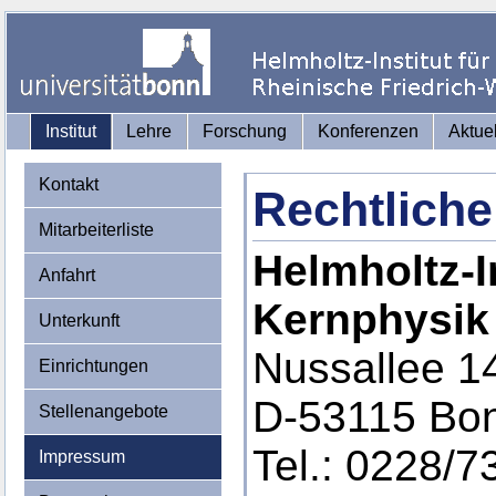
Institut
Lehre
Forschung
Konferenzen
Aktue
Kontakt
Rechtliche
Mitarbeiterliste
Helmholtz-In
Anfahrt
Kernphysik
Unterkunft
Nussallee 1
Einrichtungen
D-53115 Bo
Stellenangebote
Tel.: 0228/7
Impressum