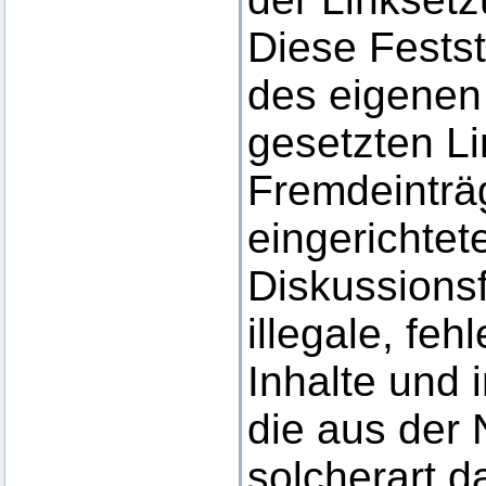
Diese Festste
des eigenen
gesetzten Li
Fremdeinträ
eingerichte
Diskussionsf
illegale, feh
Inhalte und
die aus der
solcherart d