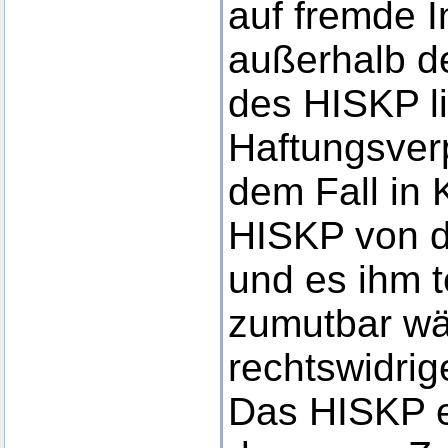
auf fremde In
außerhalb d
des HISKP l
Haftungsverp
dem Fall in 
HISKP von d
und es ihm 
zumutbar wär
rechtswidrig
Das HISKP er