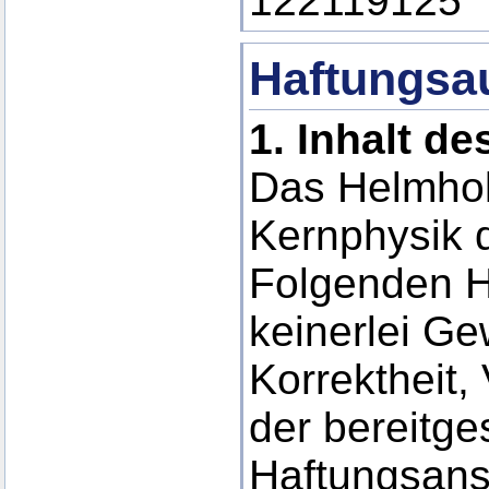
122119125
Haftungsa
1.
Inhalt d
Das Helmholt
Kernphysik d
Folgenden H
keinerlei Gew
Korrektheit, 
der bereitge
Haftungsans