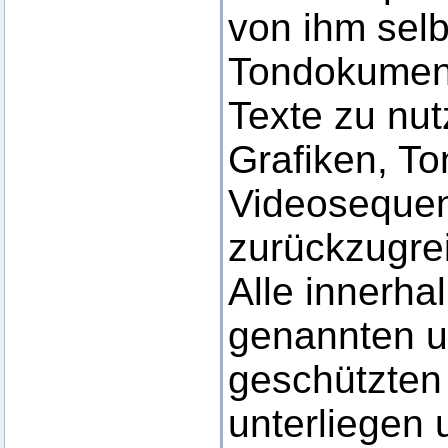
von ihm selbs
Tondokumen
Texte zu nut
Grafiken, T
Videosequen
zurückzugrei
Alle innerha
genannten un
geschützten
unterliegen