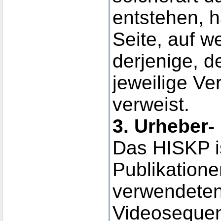
entstehen, ha
Seite, auf w
derjenige, d
jeweilige Ver
verweist.
3. Urheber-
Das HISKP is
Publikatione
verwendeten
Videosequen