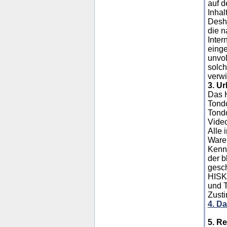
auf d
Inhal
Desha
die n
Inter
einge
unvol
solch
verwi
3. U
Das H
Tondo
Tondo
Vide
Alle 
Waren
Kennz
der b
gesch
HISKP
und T
Zusti
4. D
5. R