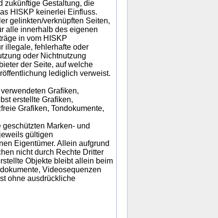
d zukünftige Gestaltung, die
das HISKP keinerlei Einfluss.
ler gelinkten/verknüpften Seiten,
ür alle innerhalb des eigenen
nträge in vom HISKP
illegale, fehlerhafte oder
utzung oder Nichtnutzung
bieter der Seite, auf welche
öffentlichung lediglich verweist.
r verwendeten Grafiken,
t erstellte Grafiken,
freie Grafiken, Tondokumente,
te geschützten Marken- und
eweils gültigen
nen Eigentümer. Allein aufgrund
hen nicht durch Rechte Dritter
stellte Objekte bleibt allein beim
Tondokumente, Videosequenzen
ist ohne ausdrückliche