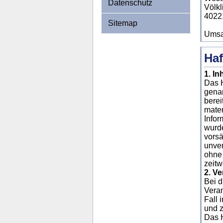
Datenschutz
Völkl
4022
Sitemap
Umsa
Ha
1.
In
Das H
genan
berei
mater
Infor
wurde
vorsä
unver
ohne 
zeitw
2. V
Bei d
Veran
Fall 
und z
Das H