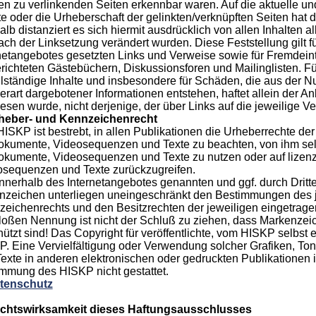
en zu verlinkenden Seiten erkennbar waren. Auf die aktuelle un
te oder die Urheberschaft der gelinkten/verknüpften Seiten hat 
lb distanziert es sich hiermit ausdrücklich von allen Inhalten al
ach der Linksetzung verändert wurden. Diese Feststellung gilt f
netangebotes gesetzten Links und Verweise sowie für Fremdei
richteten Gästebüchern, Diskussionsforen und Mailinglisten. Für 
lständige Inhalte und insbesondere für Schäden, die aus der N
erart dargebotener Informationen entstehen, haftet allein der An
esen wurde, nicht derjenige, der über Links auf die jeweilige Ver
rheber- und Kennzeichenrecht
ISKP ist bestrebt, in allen Publikationen die Urheberrechte de
kumente, Videosequenzen und Texte zu beachten, von ihm selbs
kumente, Videosequenzen und Texte zu nutzen oder auf lizenz
osequenzen und Texte zurückzugreifen.
innerhalb des Internetangebotes genannten und ggf. durch Drit
zeichen unterliegen uneingeschränkt den Bestimmungen des j
eichenrechts und den Besitzrechten der jeweiligen eingetrage
loßen Nennung ist nicht der Schluß zu ziehen, dass Markenzeic
ützt sind! Das Copyright für veröffentlichte, vom HISKP selbst er
. Eine Vervielfältigung oder Verwendung solcher Grafiken, 
exte in anderen elektronischen oder gedruckten Publikationen 
mmung des HISKP nicht gestattet.
atenschutz
echtswirksamkeit dieses Haftungsausschlusses