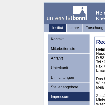
Institut
Lehre
Forschung
Kontakt
Rec
Mitarbeiterliste
Helmh
Nuss
D-53
Anfahrt
Tel.:
Fax:
Unterkunft
Email
Einrichtungen
Das H
Wilhe
Stellenangebote
Meißn
Zustä
Impressum
Minis
West