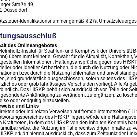
inger Straße 49
1 Düsseldorf
tzsteuer-Identifikationsnummer gemäß § 27a Umsatzsteuerge
ftungsausschluß
halt des Onlineangebotes
elmholtz-Institut für Strahlen- und Kernphysik der Universitä
nt) übernimmt keinerlei Gewähr für die Aktualität, Korrektheit, V
tgestellten Informationen. Haftungsansprüche gegen das HISKP
ieller oder ideeller Art beziehen, die durch die Nutzung oder 
mationen bzw. durch die Nutzung fehlerhafter und unvollständig
n, sind grundsätzlich ausgeschlossen, sofern seitens des HIS
tzliches oder grob fahrlässiges Verschulden vorliegt. Alle Ange
bindlich. Das HISKP behält sich ausdrücklich vor, Teile der S
gesonderte Ankündigung zu verändern, zu ergänzen, zu löschen
eise oder endgültig einzustellen.
erweise und Links
irekten oder indirekten Verweisen auf fremde Internetseiten ("Li
twortungsbereiches des HISKP liegen, würde eine Haftungsverp
in Kraft treten, in dem das HISKP von den Inhalten Kenntnis hat
umutbar wäre, die Nutzung im Falle rechtswidriger Inhalte zu v
ISKP erklärt hiermit ausdrücklich, dass zum Zeitpunkt der Links