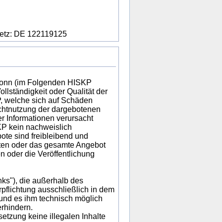
setz: DE 122119125
t Bonn (im Folgenden HISKP
ollständigkeit oder Qualität der
, welche sich auf Schäden
Nichtnutzung der dargebotenen
er Informationen verursacht
KP kein nachweislich
bote sind freibleibend und
eiten oder das gesamte Angebot
 oder die Veröffentlichung
nks"), die außerhalb des
flichtung ausschließlich in dem
 und es ihm technisch möglich
erhindern.
etzung keine illegalen Inhalte