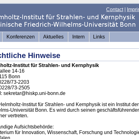
Contact
|
Impri
Konferenzen
Aktuelles
Intern
Links
htliche Hinweise
oltz-Institut für Strahlen- und Kernphysik
allee 14-16
115 Bonn
 0228/73-2203
 0228/73-2505
: sekretar@hiskp.uni-bonn.de
elmholtz-Institut für Strahlen- und Kernphysik ist ein Institut d
lms-Universität Bonn. Es wird durch seinen geschäftsführenden Di
er vertreten.
ndige Aufsichtsbehörde:
terium für Innovation, Wissenschaft, Forschung und Technolog
falen