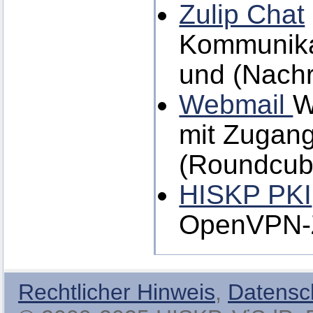
Zulip Chat
Kommunikat
und (Nachr
Webmail
W
mit Zugang
(Roundcub
HISKP PKI
OpenVPN-Ze
Rechtlicher Hinweis
,
Datensc