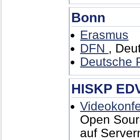
Bonn
Erasmus
DFN
, Deu
Deutsche P
HISKP EDV
Videokonfe
Open Sour
auf Server