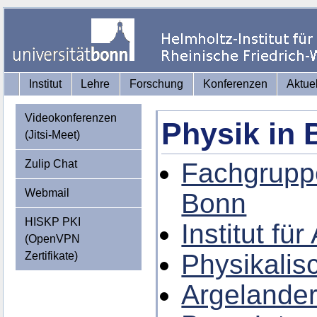
Institut
Lehre
Forschung
Konferenzen
Aktue
Videokonferenzen
Physik in
(Jitsi-Meet)
Zulip Chat
Fachgruppe
Webmail
Bonn
HISKP PKI
Institut f
(OpenVPN
Physikalisc
Zertifikate)
Argelander-