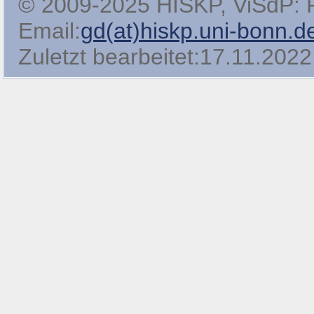
© 2009-2025 HISKP, ViSdP: Pro
Email:
gd(at)hiskp.uni-bonn.d
Zuletzt bearbeitet:17.11.2022