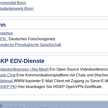
niversität Bonn
tudentenwerk Bonn
nn
rasmus
DFN
, Deutsches Forschungsnetz
eutsche Physikalische Gesellschaft
SKP EDV-Dienste
ideokonferenzen (Jitsi-Meet)
Ein Open Source Videokonferenzs
ulip Chat
Eine Kommunikationsplattform mit Chats und (Nachri
ebmail
WWW-basierter E-Mail Client mit Zugang zu Sieve-E-Ma
ISKP PKI
Hier beantragen Sie HISKP OpenVPN-Zertifikate.
ng