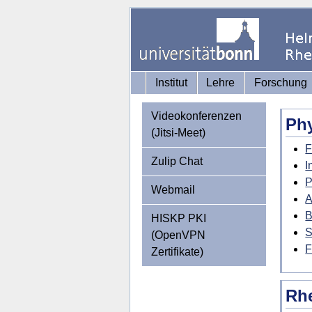
Institut
Lehre
Forschung
Videokonferenzen
Phy
(Jitsi-Meet)
F
Zulip Chat
I
P
Webmail
A
B
HISKP PKI
S
(OpenVPN
F
Zertifikate)
Rhe