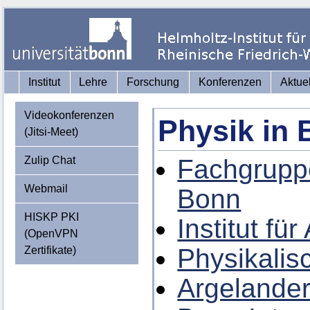
Institut
Lehre
Forschung
Konferenzen
Aktue
Videokonferenzen
Physik in
(Jitsi-Meet)
Zulip Chat
Fachgruppe
Webmail
Bonn
HISKP PKI
Institut f
(OpenVPN
Physikalisc
Zertifikate)
Argelander-