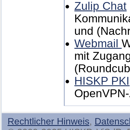
Zulip Chat
Kommunikat
und (Nachr
Webmail
W
mit Zugang
(Roundcub
HISKP PKI
OpenVPN-Ze
Rechtlicher Hinweis
,
Datensc