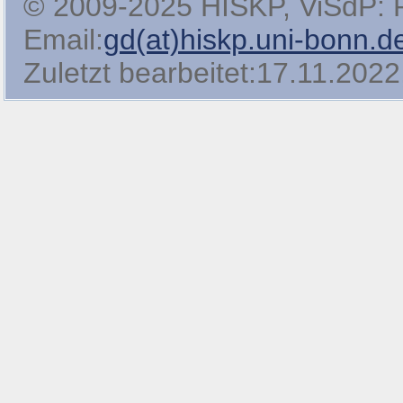
© 2009-2025 HISKP, ViSdP: Pro
Email:
gd(at)hiskp.uni-bonn.d
Zuletzt bearbeitet:17.11.2022