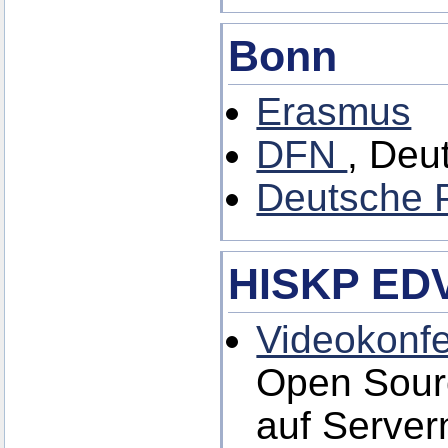
Bonn
Erasmus
DFN
, Deu
Deutsche P
HISKP EDV
Videokonfe
Open Sour
auf Server