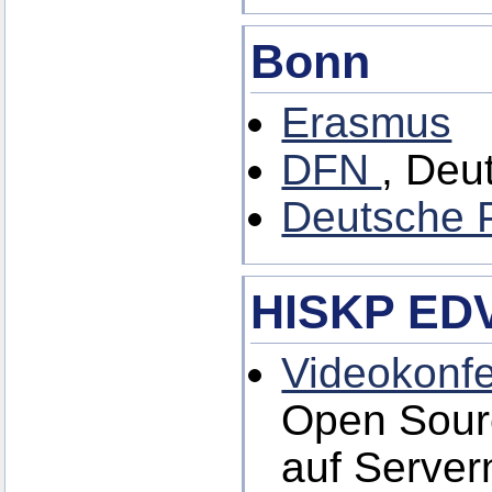
Bonn
Erasmus
DFN
, Deu
Deutsche P
HISKP EDV
Videokonfe
Open Sour
auf Server