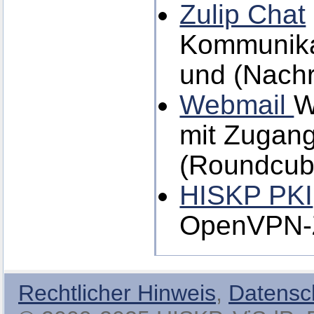
Zulip Chat
Kommunikat
und (Nachr
Webmail
W
mit Zugang
(Roundcub
HISKP PKI
OpenVPN-Ze
Rechtlicher Hinweis
,
Datensc