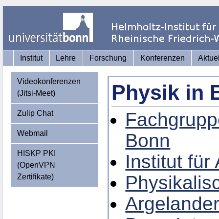
Institut
Lehre
Forschung
Konferenzen
Aktue
Videokonferenzen
Physik in
(Jitsi-Meet)
Zulip Chat
Fachgruppe
Webmail
Bonn
HISKP PKI
Institut f
(OpenVPN
Physikalisc
Zertifikate)
Argelander-