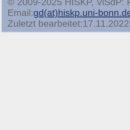
© 2009-2025 HISKP, ViSdP: Pro
Email:
gd(at)hiskp.uni-bonn.d
Zuletzt bearbeitet:17.11.2022