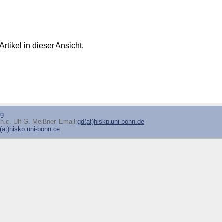
Artikel in dieser Ansicht.
ng
h.c. Ulf-G. Meißner, Email:
gd(at)hiskp.uni-bonn.de
at)hiskp.uni-bonn.de