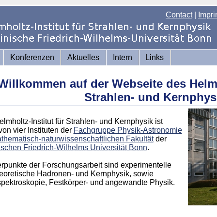
Contact
|
Impri
Konferenzen
Aktuelles
Intern
Links
Willkommen auf der Webseite des Helmho
Strahlen- und Kernphys
lmholtz-Institut für Strahlen- und Kernphysik ist
von vier Instituten der
Fachgruppe Physik-Astronomie
thematisch-naturwissenschaftlichen Fakultät
der
schen Friedrich-Wilhelms Universität Bonn
.
punkte der Forschungsarbeit sind experimentelle
eoretische Hadronen- und Kernphysik, sowie
pektroskopie, Festkörper- und angewandte Physik.