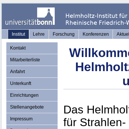
Institut
Lehre
Forschung
Konferenzen
Aktue
Kontakt
Willkomme
Mitarbeiterliste
Helmholtz
Anfahrt
u
Unterkunft
Einrichtungen
Das Helmholtz
Stellenangebote
für Strahlen-
Impressum