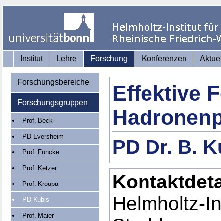
Institut
Lehre
Forschung
Konferenzen
Aktue
Forschungsbereiche
Effektive F
Forschungsgruppen
Hadronenp
Prof. Beck
PD Eversheim
PD Dr. B. K
Prof. Funcke
Prof. Ketzer
Kontaktdeta
Prof. Kroupa
Helmholtz-Ins
PD Kubis
Prof. Maier