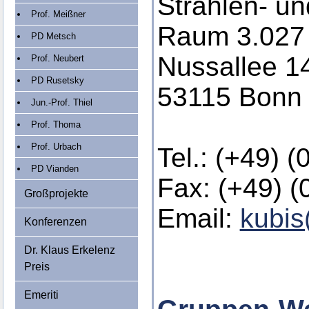
Strahlen- u
Prof. Meißner
Raum 3.027 
PD Metsch
Nussallee 1
Prof. Neubert
PD Rusetsky
53115 Bonn
Jun.-Prof. Thiel
Prof. Thoma
Prof. Urbach
Tel.: (+49) 
PD Vianden
Fax: (+49) 
Großprojekte
Email:
kubis
Konferenzen
Dr. Klaus Erkelenz
Preis
Emeriti