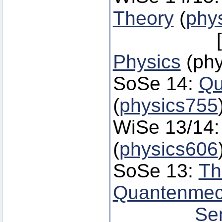
Theory
(
phy
[frü
Physics
(phy
SoSe 14:
Qu
(
physics755
WiSe 13/14
(
physics606
SoSe 13:
Th
Quantenmec
Se