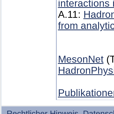
interactions
A.11:
Hadroni
from analytic
MesonNet
(T
HadronPhys
Publikatione
Rechtlicher Hinweis
,
Datensc