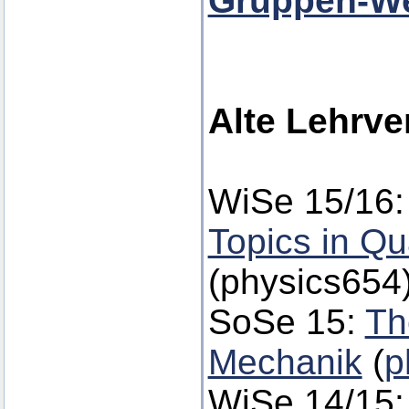
Gruppen-We
Alte Lehrve
WiSe 15/16
Topics in Q
(physics654
SoSe 15:
Th
Mechanik
(
p
WiSe 14/15