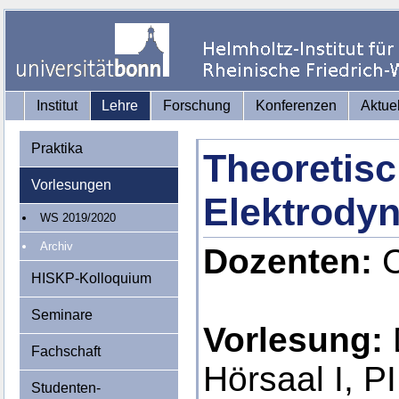
Institut
Lehre
Forschung
Konferenzen
Aktue
Praktika
Theoretisc
Vorlesungen
Elektrodyn
WS 2019/2020
Archiv
Dozenten:
C
HISKP-Kolloquium
Seminare
Vorlesung:
Fachschaft
Hörsaal I, PI
Studenten-