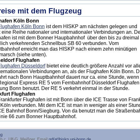
eise mit dem Flugzeug
hafen Köln Bonn
lughafen Köln Bonn
ist dem HISKP am nächsten gelegen und
t eine Reihe nationaler und internationaler Verbindungen an. De
afen ist mit dem Bonner Haupbahnhof über den bis zu dreimal
dlich verkehrenden Schnellbus SB 60 verbunden. Vom
tbahnhof erreicht man das HISKP nach einem zehn minütigen
arsch (siehe unten).
eldorf Flughafen
lughafen Düsseldorf
bietet eine deutlich größere Anzahl vor al
ternationalen Verbindungen an, als der Flughafen Köln Bonn. D
hrt nach Bonn Hauptbahnhof dauert nur ca. eine Stunde, wen
Regional Express RE 5 vom Fernbahnhof Düsseldorf Flughafen 
ung Bonn benutzt. Der RE 5 verkehrt einmal in der Stunde.
kfurt Flughafen
rankfurter Flughafen ist mit Bonn über die ICE Trasse von Frank
Köln verbunden. Mit dem ICE ist man in weniger als einer Stun
CE Bahnhof Bonn/Siegburg. Von da benutzt man die Straßenba
inie 66 zum Bonner Hauptbahnhof.
ng
h.c. Ulf-G. Meißner, Email:
gd(at)hiskp.uni-bonn.de