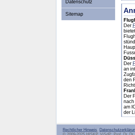
Datenschutz
Anr
Sitemap
Flug
Der
F
biete
Flugh
stün
Haup
Fussm
Düss
Der
F
an in
Zugfa
den 
Richt
Fran
Der F
nach 
am I
der L
Rechtlicher Hinweis
,
Datenschutzerkläru
© 2009-2025 HISKP, ViSdP: Prof. Dr. Dr. 