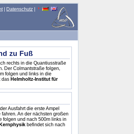
nt
|
Datenschutz
|
und zu Fuß
h rechts in die Quantiusstraße
n. Der Colmantstraße folgen,
 folgen und links in die
t das
Helmholtz-Institut für
er Ausfahrt die erste Ampel
e fahren. An der nächsten großen
 folgen und nach 500m links in
d Kernphysik
befindet sich nach