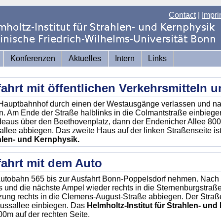
Contact
|
Impri
Konferenzen
Aktuelles
Intern
Links
ahrt mit öffentlichen Verkehrsmitteln 
auptbahnhof durch einen der Westausgänge verlassen und nac
. Am Ende der Straße halblinks in die Colmantstraße einbiege
eaus über den Beethovenplatz, dann der Endenicher Allee 800m
llee abbiegen. Das zweite Haus auf der linken Straßenseite is
hlen- und Kernphysik.
ahrt mit dem Auto
utobahn 565 bis zur Ausfahrt Bonn-Poppelsdorf nehmen. Nach d
s und die nächste Ampel wieder rechts in die Sternenburgstraß
ung rechts in die Clemens-August-Straße abbiegen. Der Straße
ussallee einbiegen. Das
Helmholtz-Institut für Strahlen- un
00m auf der rechten Seite.