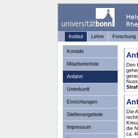
Institut
Lehre
Forschung
Kontakt
Anf
Mitarbeiterliste
Den H
gehen
gerad
Anfahrt
Nussa
Stra
Unterkunft
Anf
Einrichtungen
Die A
Stellenangebote
recht
Kreuz
Impressum
die N
ca. 4