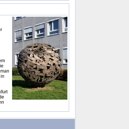
r
lem
ie
n man
in
furt
de
hn