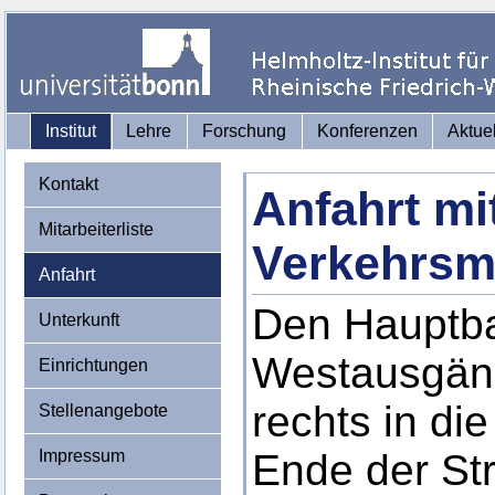
Institut
Lehre
Forschung
Konferenzen
Aktue
Kontakt
Anfahrt mi
Mitarbeiterliste
Verkehrsmi
Anfahrt
Den Hauptba
Unterkunft
Westausgäng
Einrichtungen
rechts in di
Stellenangebote
Impressum
Ende der Str