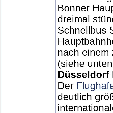
Bonner Haup
dreimal stün
Schnellbus 
Hauptbahnho
nach einem 
(siehe unten
Düsseldorf
Der
Flughaf
deutlich grö
internationa