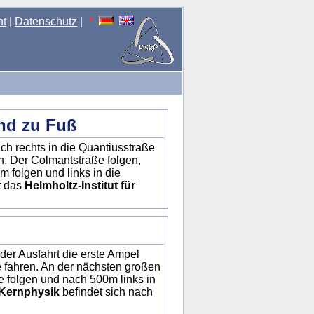
nt
|
Datenschutz
|
und zu Fuß
h rechts in die Quantiusstraße
n. Der Colmantstraße folgen,
 folgen und links in die
t das
Helmholtz-Institut für
er Ausfahrt die erste Ampel
e fahren. An der nächsten großen
 folgen und nach 500m links in
d Kernphysik
befindet sich nach