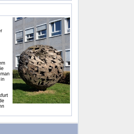
r
lem
ie
n man
in
furt
de
hn