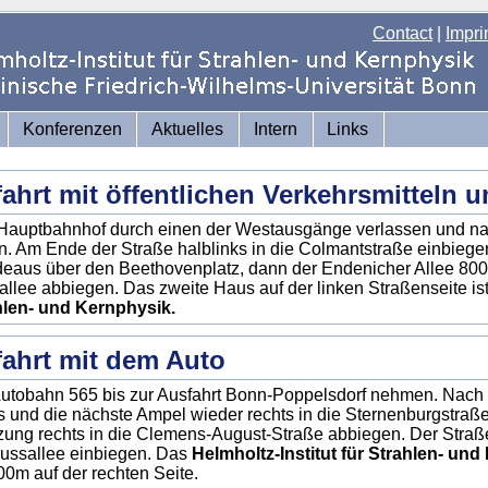
Contact
|
Impri
Konferenzen
Aktuelles
Intern
Links
ahrt mit öffentlichen Verkehrsmitteln 
auptbahnhof durch einen der Westausgänge verlassen und nac
. Am Ende der Straße halblinks in die Colmantstraße einbiege
eaus über den Beethovenplatz, dann der Endenicher Allee 800m
llee abbiegen. Das zweite Haus auf der linken Straßenseite is
hlen- und Kernphysik.
ahrt mit dem Auto
utobahn 565 bis zur Ausfahrt Bonn-Poppelsdorf nehmen. Nach d
s und die nächste Ampel wieder rechts in die Sternenburgstraß
ung rechts in die Clemens-August-Straße abbiegen. Der Straße
ussallee einbiegen. Das
Helmholtz-Institut für Strahlen- un
00m auf der rechten Seite.