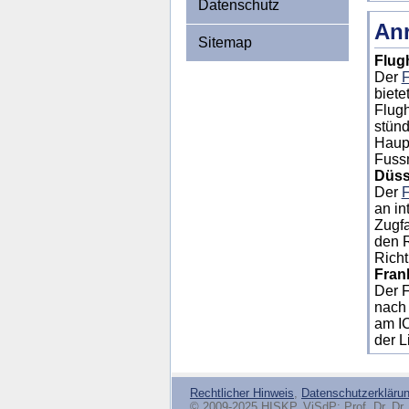
Datenschutz
Anr
Sitemap
Flug
Der
F
biete
Flugh
stün
Haup
Fussm
Düss
Der
F
an in
Zugfa
den 
Richt
Fran
Der F
nach 
am I
der L
Rechtlicher Hinweis
,
Datenschutzerkläru
© 2009-2025 HISKP, ViSdP: Prof. Dr. Dr. 