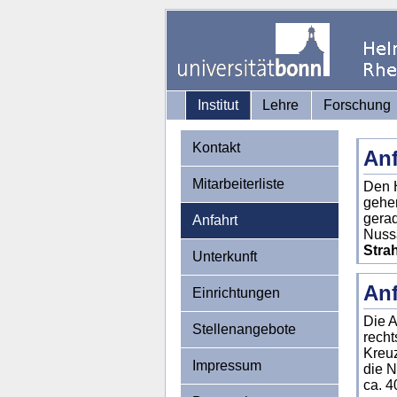
Institut
Lehre
Forschung
Kontakt
Anf
Mitarbeiterliste
Den H
gehen
gerad
Anfahrt
Nussa
Stra
Unterkunft
Anf
Einrichtungen
Die A
Stellenangebote
recht
Kreuz
Impressum
die N
ca. 4