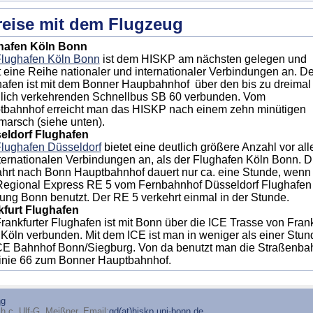
eise mit dem Flugzeug
hafen Köln Bonn
lughafen Köln Bonn
ist dem HISKP am nächsten gelegen und
t eine Reihe nationaler und internationaler Verbindungen an. De
afen ist mit dem Bonner Haupbahnhof über den bis zu dreimal
dlich verkehrenden Schnellbus SB 60 verbunden. Vom
tbahnhof erreicht man das HISKP nach einem zehn minütigen
arsch (siehe unten).
eldorf Flughafen
lughafen Düsseldorf
bietet eine deutlich größere Anzahl vor al
ternationalen Verbindungen an, als der Flughafen Köln Bonn. D
hrt nach Bonn Hauptbahnhof dauert nur ca. eine Stunde, wen
Regional Express RE 5 vom Fernbahnhof Düsseldorf Flughafen 
ung Bonn benutzt. Der RE 5 verkehrt einmal in der Stunde.
kfurt Flughafen
rankfurter Flughafen ist mit Bonn über die ICE Trasse von Frank
Köln verbunden. Mit dem ICE ist man in weniger als einer Stun
CE Bahnhof Bonn/Siegburg. Von da benutzt man die Straßenba
inie 66 zum Bonner Hauptbahnhof.
ng
h.c. Ulf-G. Meißner, Email:
gd(at)hiskp.uni-bonn.de