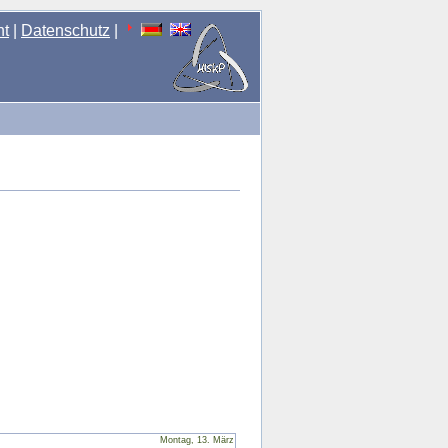
nt
|
Datenschutz
|
Montag, 13. März