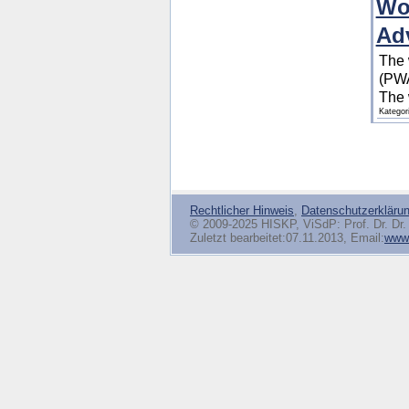
Wo
Ad
The 
(PWA
The 
Kategor
Rechtlicher Hinweis
,
Datenschutzerkläru
© 2009-2025 HISKP, ViSdP: Prof. Dr. Dr. 
Zuletzt bearbeitet:07.11.2013, Email:
www(