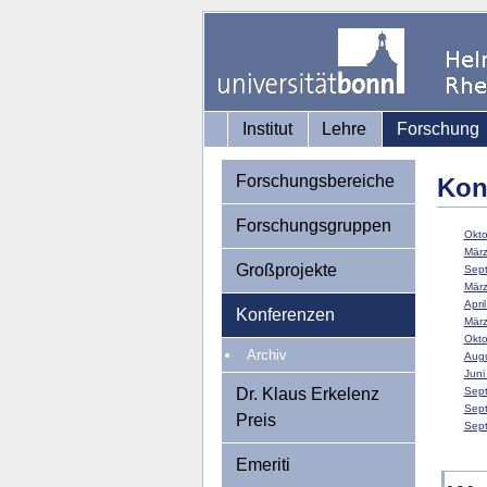
Institut
Lehre
Forschung
Forschungsbereiche
Kon
Forschungsgruppen
Okto
März
Großprojekte
Sept
März
April
Konferenzen
März
Okto
Archiv
Augu
Juni
Dr. Klaus Erkelenz
Sept
Sept
Preis
Sept
Emeriti