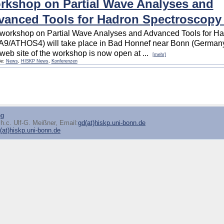
rkshop on Partial Wave Analyses and
vanced Tools for Hadron Spectroscop
workshop on Partial Wave Analyses and Advanced Tools for H
9/ATHOS4) will take place in Bad Honnef near Bonn (Germany)
web site of the workshop is now open at ...
[mehr]
ie:
News
,
HISKP News
,
Konferenzen
ng
h.c. Ulf-G. Meißner, Email:
gd(at)hiskp.uni-bonn.de
at)hiskp.uni-bonn.de