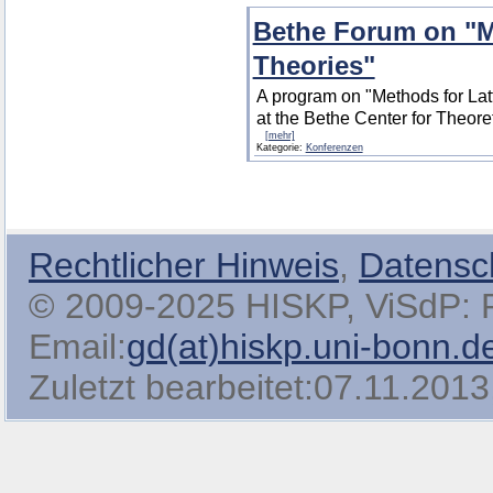
Bethe Forum on "Me
Theories"
A program on "Methods for Latt
at the Bethe Center for Theore
[mehr]
Kategorie:
Konferenzen
Rechtlicher Hinweis
,
Datensc
© 2009-2025 HISKP, ViSdP: Pro
Email:
gd(at)hiskp.uni-bonn.d
Zuletzt bearbeitet:07.11.2013