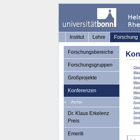
Institut
Lehre
Forschung
Forschungsbereiche
Kon
Forschungsgruppen
Okto
März
Großprojekte
Sept
März
April
Konferenzen
März
Okto
Archiv
Augu
Juni
Dr. Klaus Erkelenz
Sept
Sept
Preis
Sept
Emeriti