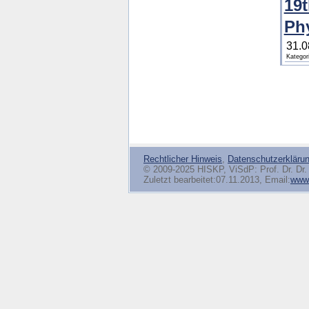
19t
Ph
31.0
Kategor
Rechtlicher Hinweis
,
Datenschutzerkläru
© 2009-2025 HISKP, ViSdP: Prof. Dr. Dr. 
Zuletzt bearbeitet:07.11.2013, Email:
www(