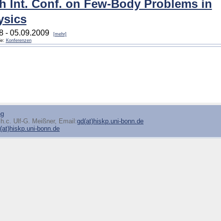
h Int. Conf. on Few-Body Problems in
ysics
8 - 05.09.2009
[mehr]
ie:
Konferenzen
ng
h.c. Ulf-G. Meißner, Email:
gd(at)hiskp.uni-bonn.de
at)hiskp.uni-bonn.de