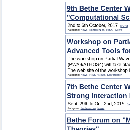
9th Bethe Center 
"Computational Sci
2nd to 6th October, 2017
[mehr]
Kategorie:
News
,
Konferenzen
,
HISKP News
Workshop on Parti
Advanced Tools f
The workshop on Partial Wave
(PWA9/ATHOS4) will take plac
The web site of the workshop i
Kategorie:
News
,
HISKP News
,
Konferenzen
7th Bethe Center 
Strong Interaction
Sept. 29th to Oct. 2nd, 2015
[m
Kategorie:
Konferenzen
,
News
Bethe Forum on "Me
Theories"