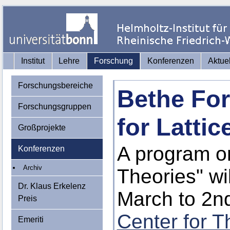
Institut
Lehre
Forschung
Konferenzen
Aktue
Forschungsbereiche
Bethe Fo
Forschungsgruppen
for Lattic
Großprojekte
A program on
Konferenzen
Archiv
Theories" wi
Dr. Klaus Erkelenz
March to 2nd
Preis
Center for T
Emeriti