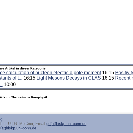
ere Artikel in dieser Kategorie
ice calculation of nucleon electric dipole moment
16:15
Positivi
tants of t...
16:15
Light Mesons Decays in CLAS
16:15
Recent r
..
10:00
rück zu: Theoretische Kernphysik
ng
h.c. Ulf-G. Meißner, Email:
gd(at)hiskp.uni-bonn.de
at)hiskp.uni-bonn.de