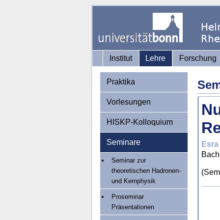
Institut
Lehre
Forschung
Praktika
Sem
Vorlesungen
Nu
HISKP-Kolloquium
Re
Seminare
Esra
Bach
Seminar zur
theoretischen Hadronen-
(Semi
und Kernphysik
Proseminar
Präsentationen